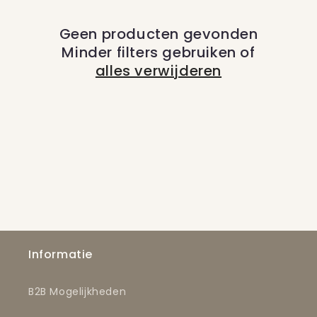
c
Geen producten gevonden
t
Minder filters gebruiken of
i
alles verwijderen
e
:
Informatie
B2B Mogelijkheden