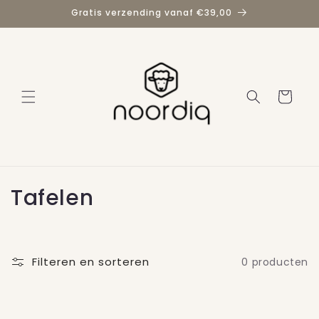
Meteen
Gratis verzending vanaf €39,00
naar de
content
Winkelwage
C
Tafelen
o
l
Filteren en sorteren
0 producten
l
e