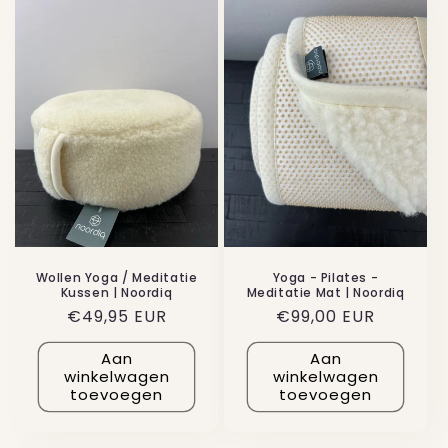
Wollen Yoga / Meditatie
Yoga - Pilates -
Kussen | Noordiq
Meditatie Mat | Noordiq
Normale
€49,95 EUR
Normale
€99,00 EUR
prijs
prijs
Aan
Aan
winkelwagen
winkelwagen
toevoegen
toevoegen