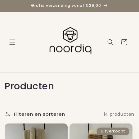
Meteen
Gratis verzending vanaf €39,00
naar de
content
Winkelwage
C
Producten
o
l
Filteren en sorteren
14 producten
l
e
Uitverkocht