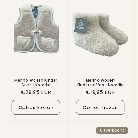
Merino Wollen
Merino Wollen Kinder
Kindersloffen | Noordiq
Gilet | Noordiq
Normale
€19,95 EUR
Normale
€29,95 EUR
prijs
prijs
Opties kiezen
Opties kiezen
Uitverkocht