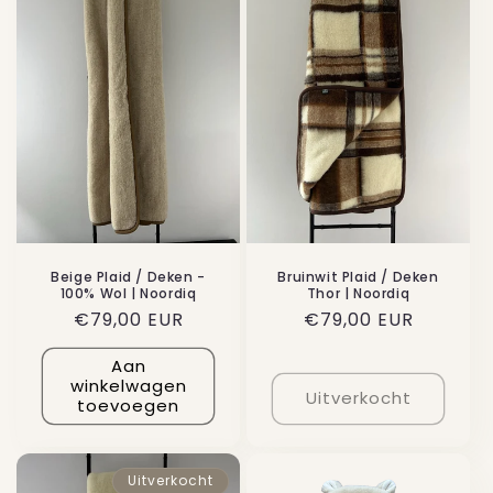
c
t
i
e
:
Beige Plaid / Deken -
Bruinwit Plaid / Deken
100% Wol | Noordiq
Thor | Noordiq
Normale
€79,00 EUR
Normale
€79,00 EUR
prijs
prijs
Aan
winkelwagen
Uitverkocht
toevoegen
Uitverkocht