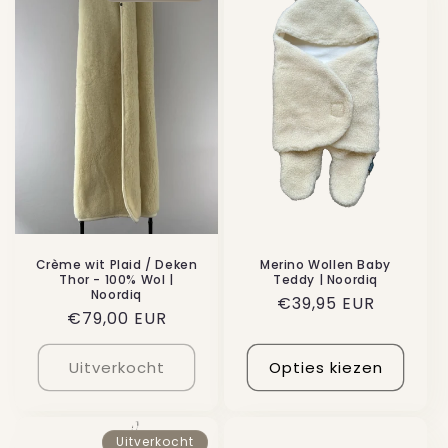
Crème wit Plaid / Deken
Merino Wollen Baby
Thor - 100% Wol |
Teddy | Noordiq
Noordiq
Normale
€39,95 EUR
Normale
€79,00 EUR
prijs
prijs
Uitverkocht
Opties kiezen
Uitverkocht