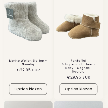
Merino Wollen Sloffen -
Pantoffel
Noordiq
Schapenvacht Leer -
Baby - Cognac |
Normale
€22,95 EUR
Noordiq
prijs
Normale
€29,95 EUR
prijs
Opties kiezen
Opties kiezen