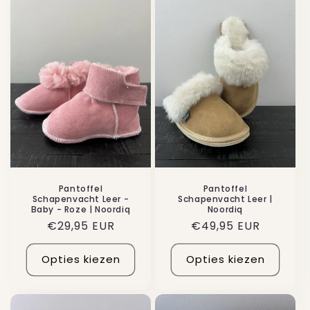
Pantoffel
Pantoffel
Schapenvacht Leer -
Schapenvacht Leer |
Baby - Roze | Noordiq
Noordiq
Normale
€29,95 EUR
Normale
€49,95 EUR
prijs
prijs
Opties kiezen
Opties kiezen