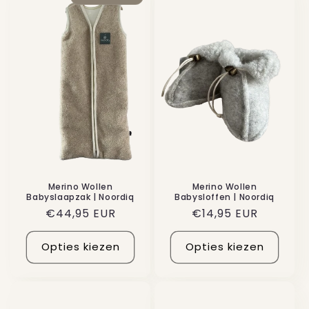
Merino Wollen
Merino Wollen
Babyslaapzak | Noordiq
Babysloffen | Noordiq
Normale
€44,95 EUR
Normale
€14,95 EUR
prijs
prijs
Opties kiezen
Opties kiezen