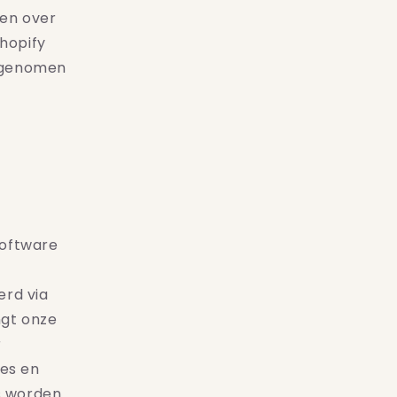
len over
Shopify
n genomen
software
erd via
ngt onze
r
es en
ls worden