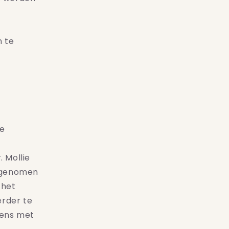
n te
ie
 Mollie
n genomen
 het
erder te
vens met