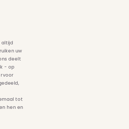
altijd
ruiken uw
ons deelt
k - op
ervoor
gedeeld,
lemaal tot
en hen en