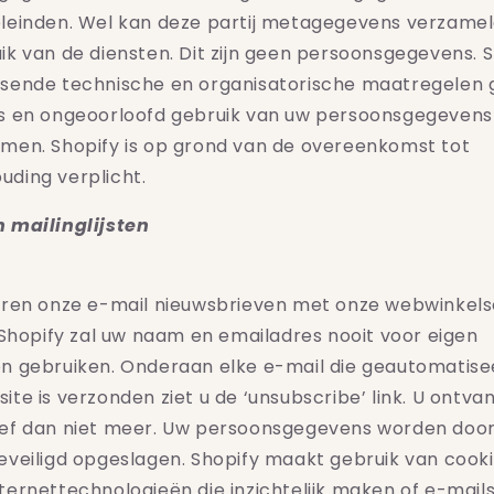
leinden. Wel kan deze partij metagegevens verzame
ik van de diensten. Dit zijn geen persoonsgegevens. 
ssende technische en organisatorische maatregele
es en ongeoorloofd gebruik van uw persoonsgegevens
men. Shopify is op grond van de overeenkomst tot
ding verplicht.
n mailinglijsten
turen onze e-mail nieuwsbrieven met onze webwinkel
. Shopify zal uw naam en emailadres nooit voor eigen
n gebruiken. Onderaan elke e-mail die geautomatise
ite is verzonden ziet u de ‘unsubscribe’ link. U ontva
ief dan niet meer. Uw persoonsgegevens worden doo
eveiligd opgeslagen.
Shopify
maakt gebruik van cooki
ternettechnologieën die inzichtelijk maken of e-mai