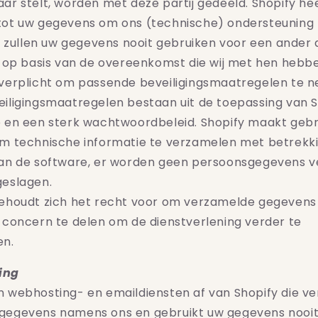
ar stelt, worden met deze partij gedeeld.
Shopify
he
tot uw gegevens om ons (technische) ondersteuning 
ij zullen uw gegevens nooit gebruiken voor een ander 
s op basis van de overeenkomst die wij met hen hebb
 verplicht om passende beveiligingsmaatregelen te 
iligingsmaatregelen bestaan uit de toepassing van 
e en een sterk wachtwoordbeleid.
Shopify
maakt gebr
m technische informatie te verzamelen met betrekki
van de software, er worden geen persoonsgegevens 
geslagen.
ehoudt zich het recht voor om verzamelde gegevens
 concern te delen om de dienstverlening verder te
en.
ing
 webhosting- en emaildiensten af van Shopify die v
gegevens namens ons en gebruikt uw gegevens nooit