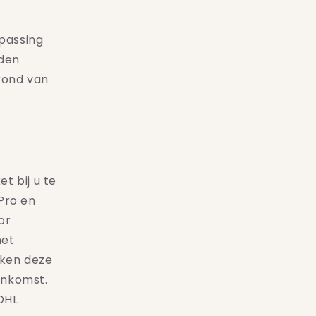
passing
rden
rond van
t bij u te
Pro en
or
met
iken deze
enkomst.
DHL