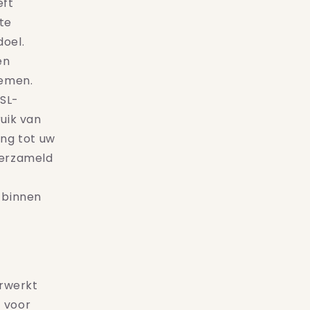
eft
te
doel.
en
nemen.
SSL-
uik van
ng tot uw
verzameld
 binnen
erwerkt
 voor