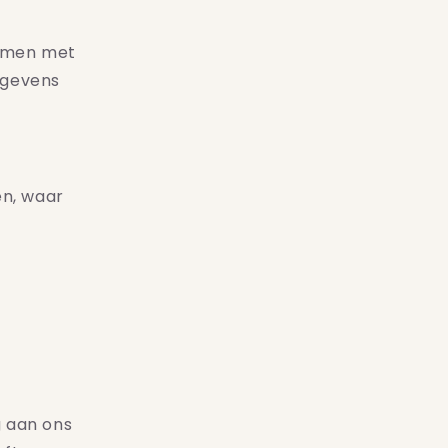
nemen met
egevens
en, waar
g aan ons