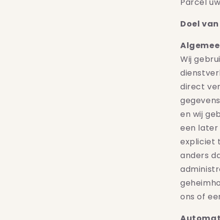
Parcel uw
Doel van
Algemeen
Wij gebru
dienstver
direct ve
gegevens 
en wij ge
een later
explicie
anders d
administr
geheimho
ons of ee
Automat