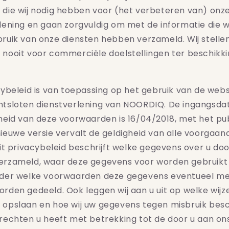
die wij nodig hebben voor (het verbeteren van) onz
lening en gaan zorgvuldig om met de informatie die wi
ruik van onze diensten hebben verzameld. Wij stelle
nooit voor commerciële doelstellingen ter beschikk
cybeleid is van toepassing op het gebruik van de webs
tsloten dienstverlening van
NOORDIQ
. De ingangsd
heid van deze voorwaarden is 16/04/2018, met het pu
ieuwe versie vervalt de geldigheid van alle voorgaan
Dit privacybeleid beschrijft welke gegevens over u do
erzameld, waar deze gegevens voor worden gebruikt
nder welke voorwaarden deze gegevens eventueel m
rden gedeeld. Ook leggen wij aan u uit op welke wijze
 opslaan en hoe wij uw gegevens tegen misbruik be
rechten u heeft met betrekking tot de door u aan on