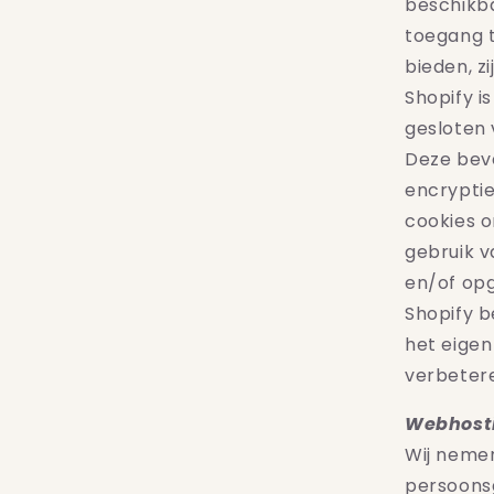
beschikba
toegang 
bieden, z
Shopify
i
gesloten
Deze beve
encrypti
cookies o
gebruik 
en/of op
Shopify
b
het eigen
verbeter
Webhost
Wij nemen
persoons