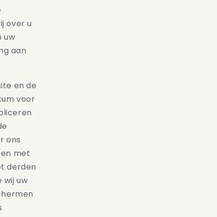
e
j over u
n uw
ing aan
ite en de
atum voor
bliceren
de
or ons
 en met
et derden
 wij uw
schermen
s