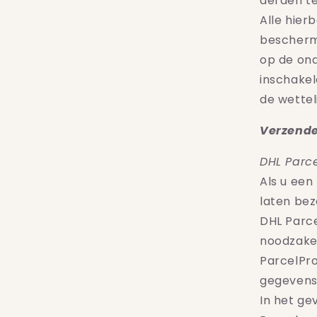
derden te
Alle hie
bescherm
op de ond
inschakel
de wettel
Verzende
DHL Parce
Als u een
laten bez
DHL Parce
noodzake
ParcelPro
gegevens
In het ge