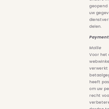
geopend 
uw gegeve
dienstver
delen.
Payment
Mollie
Voor het 
webwinkel
verwerkt
betaalge
heeft pa
om uw pe
recht voo
verbeter