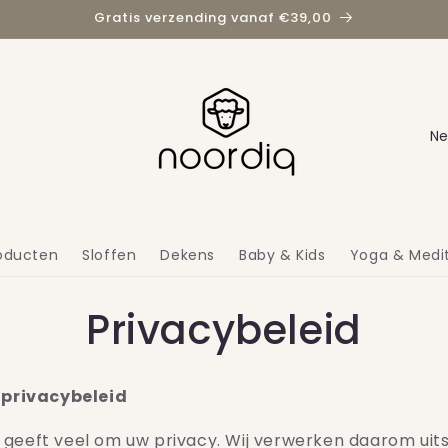
Gratis verzending vanaf €39,00
L
a
n
d
/
roducten
Sloffen
Dekens
Baby & Kids
Yoga & Medit
r
e
Privacybeleid
g
i
 privacybeleid
o
eeft veel om uw privacy. Wij verwerken daarom uits