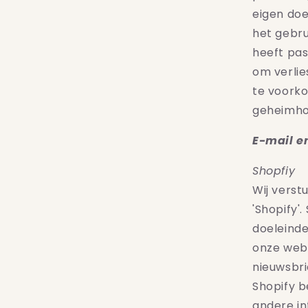
eigen doe
het gebru
heeft pa
om verli
te voorko
geheimhou
E-mail e
Shopfiy
Wij vers
'Shopify'
doeleinde
onze webs
nieuwsbr
Shopify
b
andere in