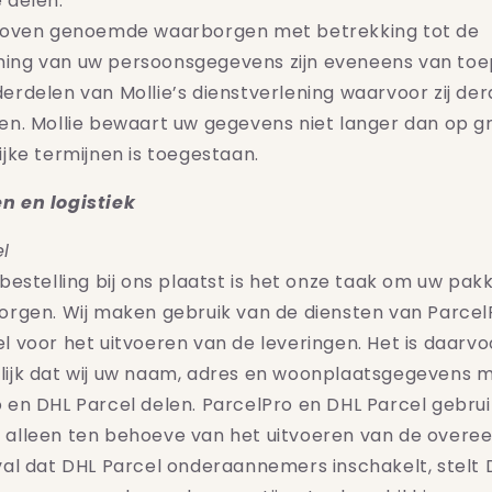
 delen.
rboven genoemde waarborgen met betrekking tot de
ing van uw persoonsgegevens zijn eveneens van toe
erdelen van Mollie’s dienstverlening waarvoor zij de
en. Mollie bewaart uw gegevens niet langer dan op g
ijke termijnen is toegestaan.
n en logistiek
l
 bestelling bij ons plaatst is het onze taak om uw pakke
orgen. Wij maken gebruik van de diensten van Parcel
l voor het uitvoeren van de leveringen. Het is daarvo
lijk dat wij uw naam, adres en woonplaatsgegevens 
 en DHL Parcel delen. ParcelPro en DHL Parcel gebru
 alleen ten behoeve van het uitvoeren van de overe
val dat DHL Parcel onderaannemers inschakelt, stelt 