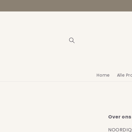
Meteen
naar de
content
Home
Alle P
Over ons
NOORDIQ g