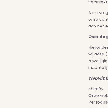
verstrek
Als u vra
onze con
aan het e
Over de
Hieronder
wij deze 
beveiligi
inzichtelij
Webwink
Shopify
Onze webw
Persoonsg