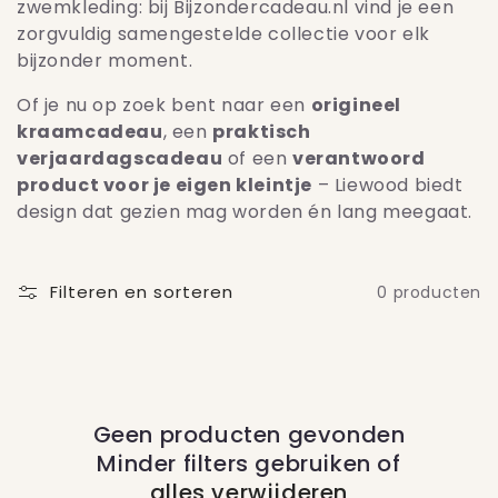
zwemkleding: bij Bijzondercadeau.nl vind je een
c
zorgvuldig samengestelde collectie voor elk
t
bijzonder moment.
i
Of je nu op zoek bent naar een
origineel
kraamcadeau
, een
praktisch
e
verjaardagscadeau
of een
verantwoord
product voor je eigen kleintje
– Liewood biedt
:
design dat gezien mag worden én lang meegaat.
Filteren en sorteren
0 producten
Geen producten gevonden
Minder filters gebruiken of
alles verwijderen