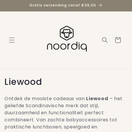
Meteen
Gratis verzending vanaf €39,00
naar de
content
Winkelwage
C
Liewood
o
Ontdek de mooiste cadeaus van
Liewood
– het
l
geliefde Scandinavische merk dat stijl,
duurzaamheid en functionaliteit perfect
l
combineert. Van zachte babyaccessoires tot
e
praktische lunchboxen, speelgoed en