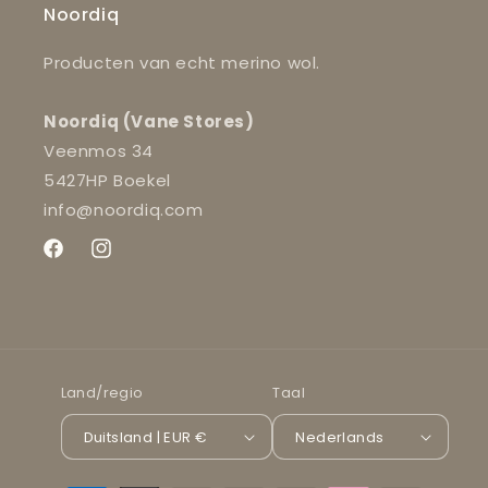
Noordiq
Producten van echt merino wol.
Noordiq (Vane Stores)
Veenmos 34
5427HP Boekel
info@noordiq.com
Facebook
Instagram
Land/regio
Taal
Duitsland | EUR €
Nederlands