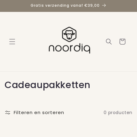
Meteen
Gratis verzending vanaf €39,00
naar de
content
Winkelwage
C
Cadeaupakketten
o
l
Filteren en sorteren
0 producten
l
e