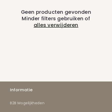
c
Geen producten gevonden
t
Minder filters gebruiken of
i
alles verwijderen
e
:
Informatie
B2B Mogelijkheden