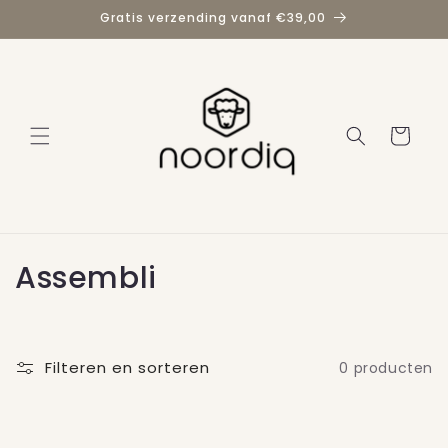
Meteen
Gratis verzending vanaf €39,00
naar de
content
Winkelwage
C
Assembli
o
l
Filteren en sorteren
0 producten
l
e