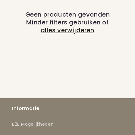
c
Geen producten gevonden
t
Minder filters gebruiken of
i
alles verwijderen
e
:
Informatie
B2B Mogelijkheden