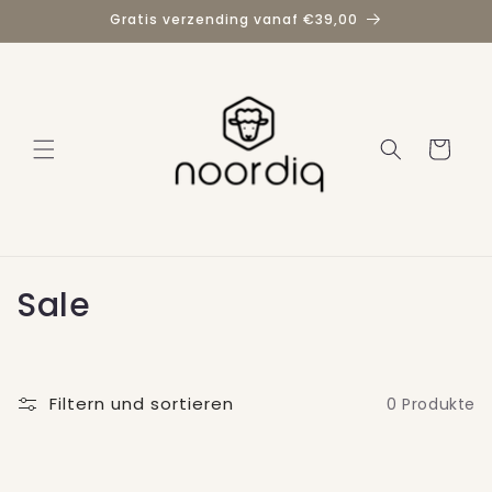
Direkt
Gratis verzending vanaf €39,00
zum
Inhalt
Warenkorb
K
Sale
a
t
Filtern und sortieren
0 Produkte
e
g