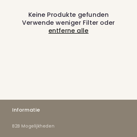
o
Keine Produkte gefunden
r
Verwende weniger Filter oder
i
entferne alle
e
:
Informatie
B2B Mogelijkheden