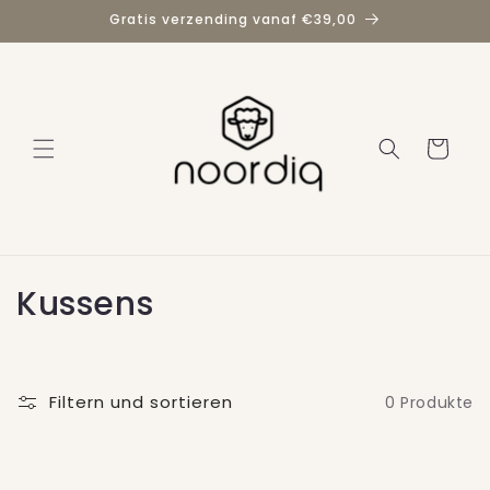
Direkt
Gratis verzending vanaf €39,00
zum
Inhalt
Warenkorb
K
Kussens
a
t
Filtern und sortieren
0 Produkte
e
g