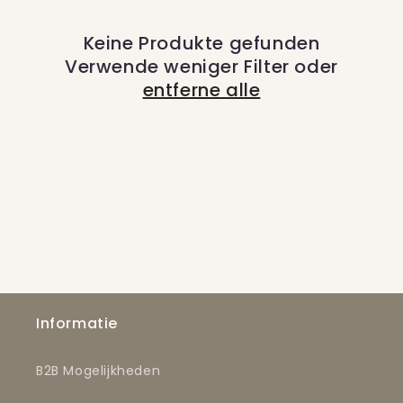
o
Keine Produkte gefunden
r
Verwende weniger Filter oder
i
entferne alle
e
:
Informatie
B2B Mogelijkheden