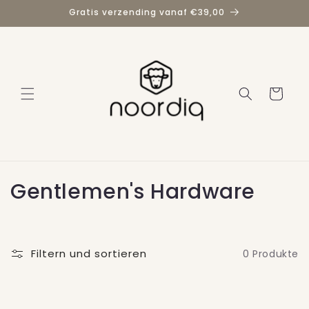
Direkt
Gratis verzending vanaf €39,00
zum
Inhalt
Warenkorb
K
Gentlemen's Hardware
a
t
Filtern und sortieren
0 Produkte
e
g