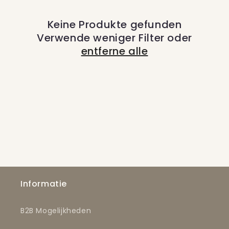
o
Keine Produkte gefunden
r
Verwende weniger Filter oder
i
entferne alle
e
:
Informatie
B2B Mogelijkheden