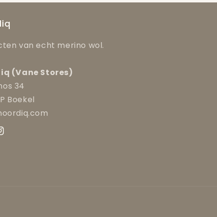
iq
ten van echt merino wol.
iq (Vane Stores)
os 34
P Boekel
noordiq.com
ok
nstagram