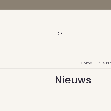
Meteen
naar de
content
Home
Alle P
Nieuws