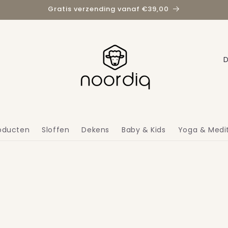
Gratis verzending vanaf €39,00
L
a
n
d
/
roducten
Sloffen
Dekens
Baby & Kids
Yoga & Medit
r
e
g
i
o