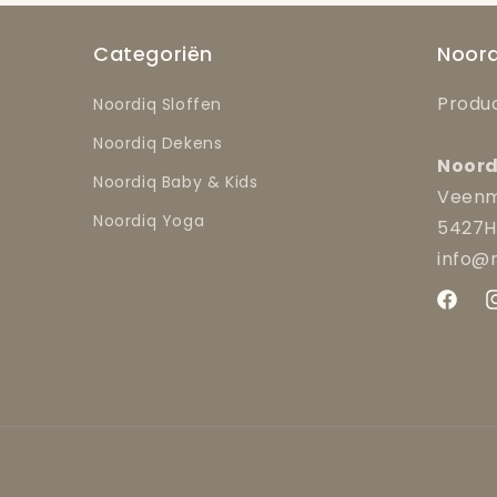
Categoriën
Noord
Produc
Noordiq Sloffen
Noordiq Dekens
Noord
Noordiq Baby & Kids
Veenm
Noordiq Yoga
5427H
info@
Facebo
I